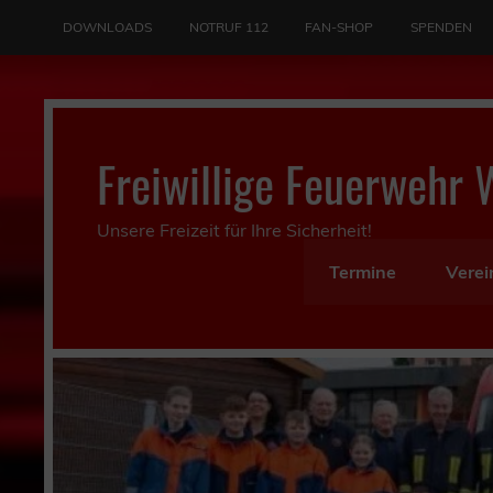
Skip
to
DOWNLOADS
NOTRUF 112
FAN-SHOP
SPENDEN
content
Freiwillige Feuerwehr 
Unsere Freizeit für Ihre Sicherheit!
Termine
Verei