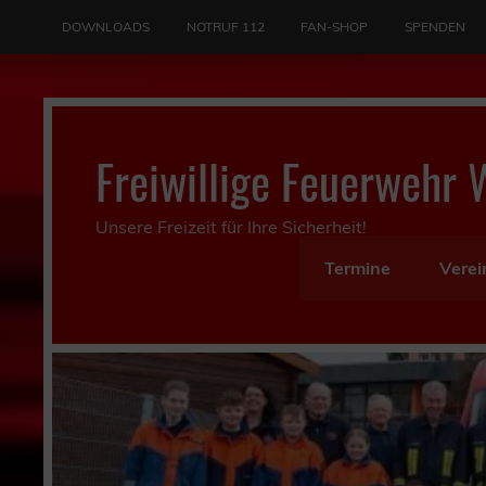
Skip
to
DOWNLOADS
NOTRUF 112
FAN-SHOP
SPENDEN
content
Freiwillige Feuerwehr 
Unsere Freizeit für Ihre Sicherheit!
Termine
Verei