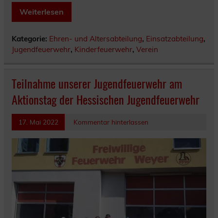
Weiterlesen
Kategorie:
Ehren- und Altersabteilung
,
Einsatzabteilung
,
Jugendfeuerwehr
,
Kinderfeuerwehr
,
Verein
Teilnahme unserer Jugendfeuerwehr am
Aktionstag der Hessischen Jugendfeuerwehr
17. Mai 2022
Kommentar hinterlassen