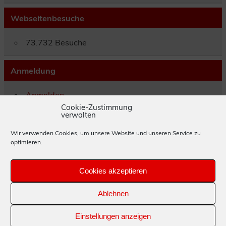
Webseitenbesuche
73.732 Besuche
Anmeldung
Anmelden
Eintrags-Feed
Cookie-Zustimmung
verwalten
Kommentar-Feed
WordPress.org
Wir verwenden Cookies, um unsere Website und unseren Service zu
optimieren.
Impressum
Cookies akzeptieren
Datenschutzerklärung
Ablehnen
Cookie-Richtlinie (EU)
Einstellungen anzeigen
Erstellt mit
WordPress
und
Leeway
.