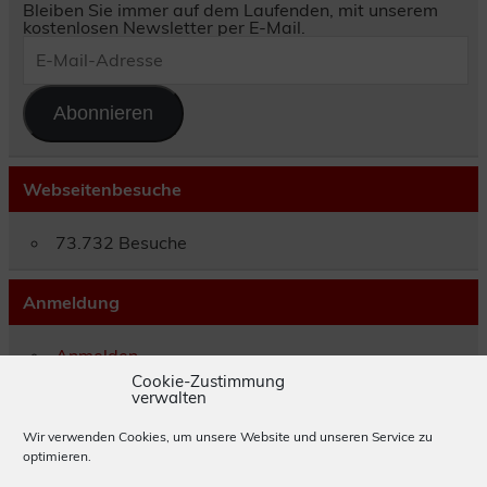
Bleiben Sie immer auf dem Laufenden, mit unserem
kostenlosen Newsletter per E-Mail.
E-
Mail-
Adresse
Abonnieren
Webseitenbesuche
73.732 Besuche
Anmeldung
Anmelden
Eintrags-Feed
Cookie-Zustimmung
verwalten
Kommentar-Feed
WordPress.org
Wir verwenden Cookies, um unsere Website und unseren Service zu
optimieren.