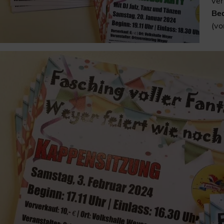
ver
Be
(vo