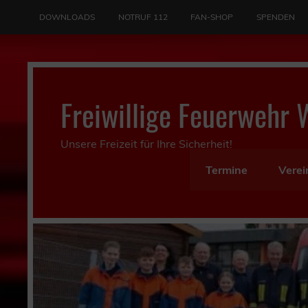
Skip
to
DOWNLOADS
NOTRUF 112
FAN-SHOP
SPENDEN
content
Freiwillige Feuerwehr 
Unsere Freizeit für Ihre Sicherheit!
Termine
Verei