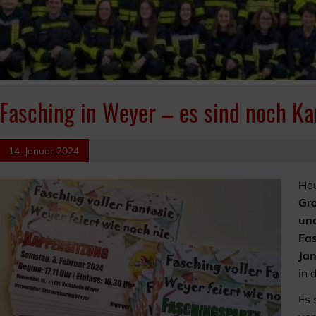
Fasching in Weyer – es sind noch Ka
14. Januar 2024
Heu
Gro
und
Fas
Jan
in 
Es 