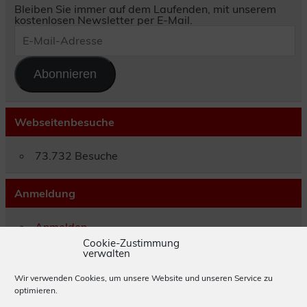
Bleiben Sie immer auf dem Laufenden, mit unserem
kostenlosen Newsletter per E-Mail.
E-
Mail-
Adresse
Abonnieren
Webseitenbesuche
73.732 Besuche
Anmeldung
Anmelden
Eintrags-Feed
Cookie-Zustimmung
verwalten
Kommentar-Feed
WordPress.org
Wir verwenden Cookies, um unsere Website und unseren Service zu
optimieren.