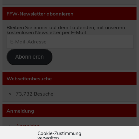
FFW-Newsletter abonnieren
Bleiben Sie immer auf dem Laufenden, mit unserem
kostenlosen Newsletter per E-Mail.
E-
Mail-
Adresse
Abonnieren
Webseitenbesuche
73.732 Besuche
Anmeldung
Anmelden
Eintrags-Feed
Cookie-Zustimmung
verwalten