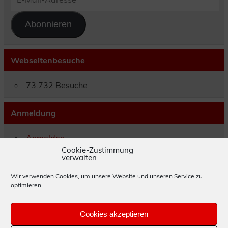
Mail-
Adresse
Abonnieren
Webseitenbesuche
73.732 Besuche
Anmeldung
Anmelden
Eintrags-Feed
Cookie-Zustimmung
verwalten
Kommentar-Feed
WordPress.org
Wir verwenden Cookies, um unsere Website und unseren Service zu
optimieren.
Impressum
Cookies akzeptieren
Datenschutzerklärung