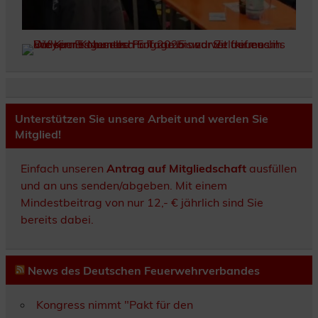
Unterstützen Sie unsere Arbeit und werden Sie
Mitglied!
Einfach unseren
Antrag auf Mitgliedschaft
ausfüllen
und an uns senden/abgeben. Mit einem
Mindestbeitrag von nur 12,- € jährlich sind Sie
bereits dabei.
News des Deutschen Feuerwehrverbandes
Kongress nimmt "Pakt für den