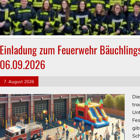
Einladung zum Feuerwehr Bäuchling
06.09.2026
7. August 2026
Die
tra
Unt
Fes
gib
Sch