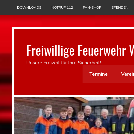
Skip
to
DOWNLOADS
NOTRUF 112
FAN-SHOP
SPENDEN
content
Freiwillige Feuerwehr 
Unsere Freizeit für Ihre Sicherheit!
Termine
Verei