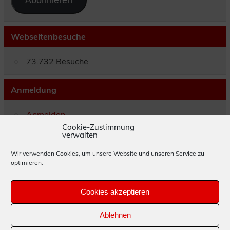
Abonnieren
Webseitenbesuche
73.732 Besuche
Anmeldung
Anmelden
Eintrags-Feed
Cookie-Zustimmung
verwalten
Kommentar-Feed
WordPress.org
Wir verwenden Cookies, um unsere Website und unseren Service zu
optimieren.
Impressum
Cookies akzeptieren
Datenschutzerklärung
Ablehnen
Cookie-Richtlinie (EU)