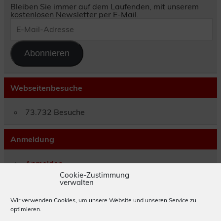
Bleiben Sie immer auf dem Laufenden, mit unserem
kostenlosen Newsletter per E-Mail.
E-
Mail-
Adresse
Abonnieren
Webseitenbesuche
73.732 Besuche
Anmeldung
Anmelden
Eintrags-Feed
Cookie-Zustimmung
verwalten
Kommentar-Feed
WordPress.org
Wir verwenden Cookies, um unsere Website und unseren Service zu
optimieren.