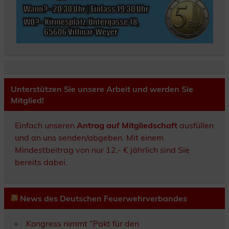
Unterstützen Sie unsere Arbeit und werden Sie
Mitglied!
Einfach unseren
Antrag auf Mitgliedschaft
ausfüllen
und an uns senden/abgeben. Mit einem
Mindestbeitrag von nur 12,- € jährlich sind Sie
bereits dabei.
News des Deutschen Feuerwehrverbandes
Kongress nimmt "Pakt für den