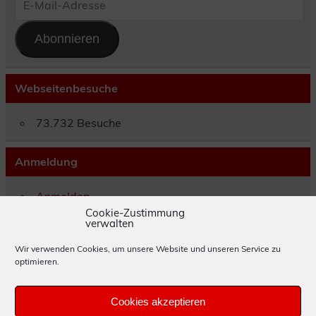
Mail-
Adresse
Abonnieren
Webseitenbesuche
73.732 Besuche
Anmeldung
Anmelden
Eintrags-Feed
Cookie-Zustimmung
verwalten
Kommentar-Feed
WordPress.org
Wir verwenden Cookies, um unsere Website und unseren Service zu
optimieren.
Impressum
Cookies akzeptieren
Datenschutzerklärung