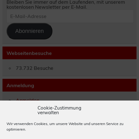
Bleiben Sie immer auf dem Laufenden, mit unserem
kostenlosen Newsletter per E-Mail.
E-
Mail-
Adresse
Abonnieren
Webseitenbesuche
73.732 Besuche
Anmeldung
Anmelden
Eintrags-Feed
Cookie-Zustimmung
verwalten
Kommentar-Feed
WordPress.org
Wir verwenden Cookies, um unsere Website und unseren Service zu
optimieren.