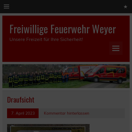
Skip
to
content
Freiwillige Feuerwehr Weyer
Unsere Freizeit für Ihre Sicherheit!
Draufsicht
7. April 2023
Kommentar hinterlassen