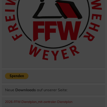
Neue
Downloads
auf unserer Seite:
2026-FFW-Dienstplan_mit-zentraler-Dienstplan