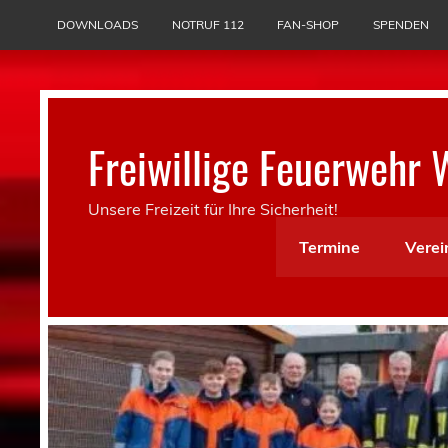
Skip
to
DOWNLOADS
NOTRUF 112
FAN-SHOP
SPENDEN
content
Freiwillige Feuerwehr 
Unsere Freizeit für Ihre Sicherheit!
Termine
Verei