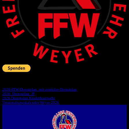
Neue
Downloads
auf unserer Seite:
2026-FFW-Dienstplan_mit-zentraler-Dienstplan
2026_Dienstplan_JF
2026 Dienstplan Kinderfeuerwehr
Veranstaltungskalender-Weyer-2026