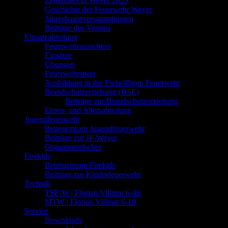
Zeltkirmes in Weyer 2025
Geschichte der Feuerwehr Weyer
Jahreshauptversammlungen
Beiträge des Vereins
Einsatzabteilung
Feuerwehrausschuss
Einsätze
Übungen
Feuerwehrsport
Ausbildung in der Freiwilligen Feuerwehr
Brandschutzerziehung (BSE)
Beiträge zur Brandschutzerziehung
Ehren- und Altersabteilung
Jugendfeuerwehr
Betreuerteam Jugendfeuerwehr
Beiträge zur JF-Weyer
Organisatorisches
Firekids
Betreuerteam Firekids
Beiträge zur Kinderfeuerwehr
Technik
TSF-W | Florian Villmar 6-48
MTW | Florian Villmar 6-19
Service
Downloads