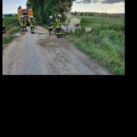
Tag, Datum:
Donnerstag, 18. Juni 2020
Alarmzeit:
19:29 Uhr
Alarmierungsart:
Tetrapager (TME), Funkmeldeempfänger
(FME), Handy (aPager Pro)
Dauer:
ca. 30 Minuten
Einsatzart:
Brandeinsatz
Einsatzstichwort:
F 1 A – Feuer klein außerhalb – Kleines Feuer
im Feld
Einsatzort:
Weyer Richtung Villmar- Feldgemarkung Nähe K467