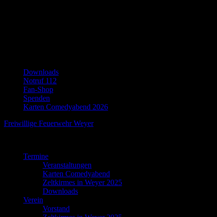
Skip
Instagram
to
facebook
content
youtube
Karten-
Shop
Zeltkirmes
in
Jahreshauptversammlungen
Weyer
Downloads
2025
Notruf 112
Fan-Shop
Spenden
Karten Comedyabend 2026
Freiwillige Feuerwehr Weyer
Unsere Freizeit für Ihre Sicherheit!
Termine
Veranstaltungen
Karten Comedyabend
Zeltkirmes in Weyer 2025
Downloads
Verein
Vorstand