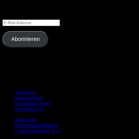
Bleiben Sie immer auf dem Laufenden, mit unserem kostenlosen
Newsletter per E-Mail.
E-
Mail-
Adresse
Abonnieren
Webseitenbesuche
73.732 Besuche
Anmeldung
Anmelden
Eintrags-Feed
Kommentar-Feed
WordPress.org
Impressum
Datenschutzerklärung
Cookie-Richtlinie (EU)