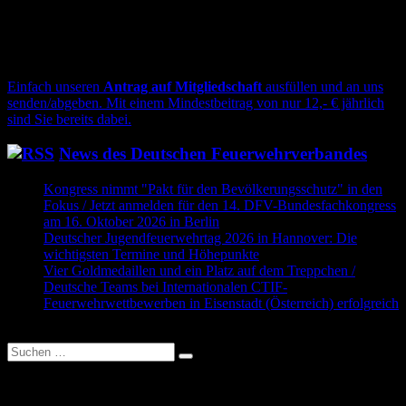
Unterstützen Sie unsere Arbeit und werden Sie
Mitglied!
Einfach unseren
Antrag auf Mitgliedschaft
ausfüllen und an uns
senden/abgeben. Mit einem Mindestbeitrag von nur 12,- € jährlich
sind Sie bereits dabei.
News des Deutschen Feuerwehrverbandes
Kongress nimmt "Pakt für den Bevölkerungsschutz" in den
Fokus / Jetzt anmelden für den 14. DFV-Bundesfachkongress
am 16. Oktober 2026 in Berlin
31. Juli 2026
Deutscher Jugendfeuerwehrtag 2026 in Hannover: Die
wichtigsten Termine und Höhepunkte
30. Juli 2026
Vier Goldmedaillen und ein Platz auf dem Treppchen /
Deutsche Teams bei Internationalen CTIF-
Feuerwehrwettbewerben in Eisenstadt (Österreich) erfolgreich
25. Juli 2026
Suche
nach:
FFW-Newsletter abonnieren