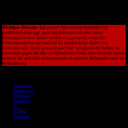
besonders rasant aus und können so zu einer erheblichen
Schädigung von Umwelt, Sachwerten oder Lebewesen führen.
Seien Sie bitte wachsam!
Wichtiger Hinweis:
Auf unserer Internetseite berichten wir
ausführlich (also ggf. auch mit Bildmaterial) über unser
Einsatzgeschehen. Bilder werden erst gemacht, wenn das
Einsatzgeschehen dies zulässt! Es werden keine Bilder von
Verletzten oder Toten gemacht oder hier veröffentlicht! Sollten Sie
Einwände gegen die hier veröffentlichen Fotos oder Berichte haben,
wenden Sie sich bitte vertrauensvoll an unseren Webmaster oder die
Wehrführung.
Teilen über:
Facebook
WhatsApp
Telegram
Pinterest
X
E-Mail
Drucken