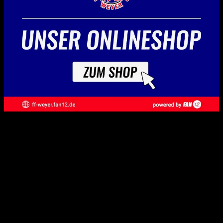
Nächste Termine
Verein - Vorstandssitzung
11. August 2026 um 19:30 Uhr – 21:30
Freiwillige Feuerwehr Weyer, Untergasse 18, 65606 Villmar,
Deutschland
Einsatzabteilung - Brandsicherheitsdienst "Tells Bells"
14. August 2026 um 21:00 Uhr – 2:00
Tells Bells Festival, Ferdinand-Dirichs-Straße, 65606 Villmar,
Deutschland