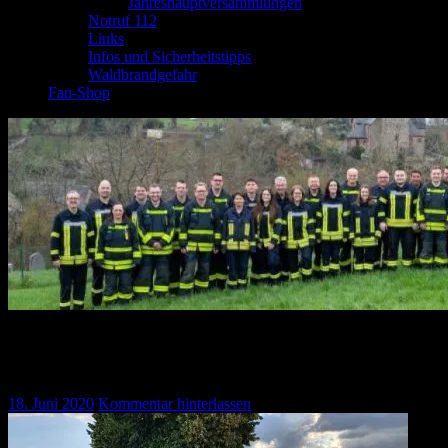
Jahreshauptversammlungen
Notruf 112
Links
Infos und Sicherheitstipps
Waldbrandgefahr
Fan-Shop
Einsatzbericht 06/2020 – 18.06.2020 – F 1 A „Feuer
klein außerhalb“
18. Juni 2020
Kommentar hinterlassen