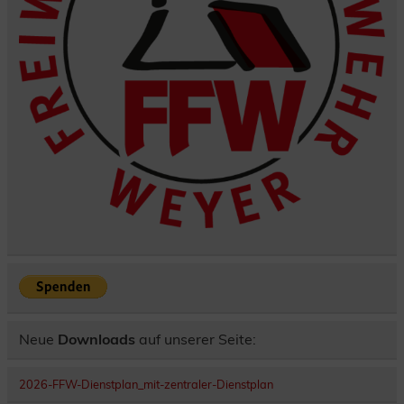
Neue
Downloads
auf unserer Seite:
2026-FFW-Dienstplan_mit-zentraler-Dienstplan