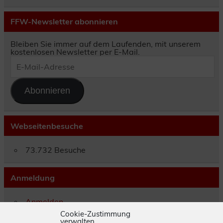
FFW-Newsletter abonnieren
Bleiben Sie immer auf dem Laufenden, mit unserem
kostenlosen Newsletter per E-Mail.
E-
Mail-
Adresse
Abonnieren
Webseitenbesuche
73.732 Besuche
Anmeldung
Anmelden
Eintrags-Feed
Cookie-Zustimmung
verwalten