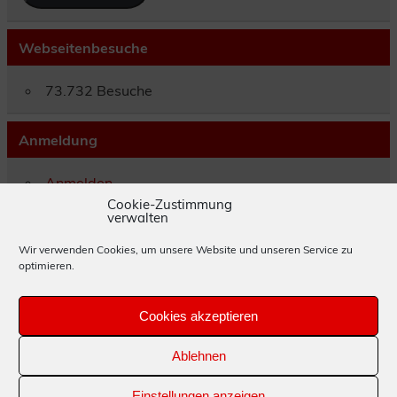
Webseitenbesuche
73.732 Besuche
Anmeldung
Anmelden
Eintrags-Feed
Cookie-Zustimmung
verwalten
Kommentar-Feed
WordPress.org
Wir verwenden Cookies, um unsere Website und unseren Service zu
optimieren.
Impressum
Cookies akzeptieren
Datenschutzerklärung
Ablehnen
Cookie-Richtlinie (EU)
Einstellungen anzeigen