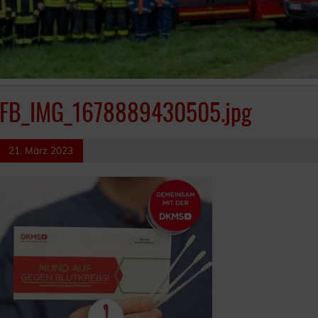
FB_IMG_1678889430505.jpg
21. März 2023