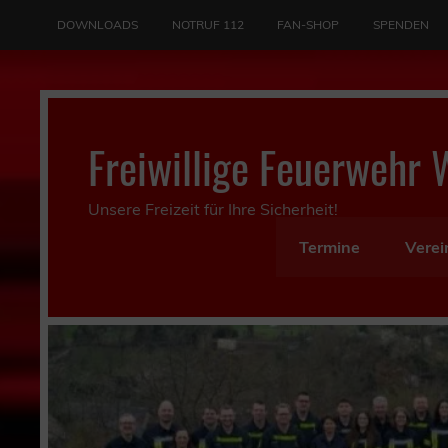
Skip
to
DOWNLOADS
NOTRUF 112
FAN-SHOP
SPENDEN
content
Freiwillige Feuerwehr 
Unsere Freizeit für Ihre Sicherheit!
Termine
Verei