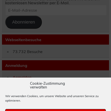
kostenlosen Newsletter per E-Mail.
E-
Mail-
Adresse
Abonnieren
Webseitenbesuche
73.732 Besuche
Anmeldung
Anmelden
Eintrags-Feed
Cookie-Zustimmung
verwalten
Kommentar-Feed
WordPress.org
Wir verwenden Cookies, um unsere Website und unseren Service zu
optimieren.
Impressum