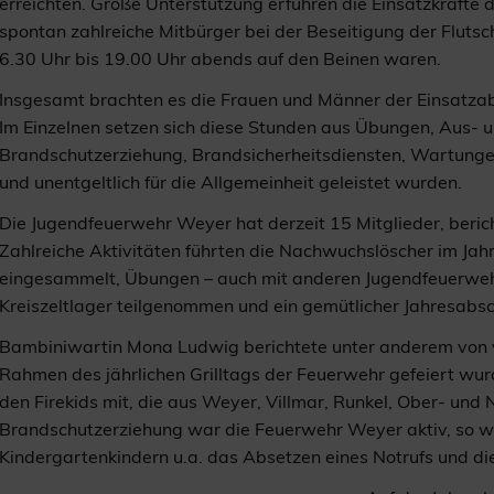
erreichten. Große Unterstützung erfuhren die Einsatzkräfte
spontan zahlreiche Mitbürger bei der Beseitigung der Flutsc
6.30 Uhr bis 19.00 Uhr abends auf den Beinen waren.
Insgesamt brachten es die Frauen und Männer der Einsatzabt
Im Einzelnen setzen sich diese Stunden aus Übungen, Aus- u
Brandschutzerziehung, Brandsicherheitsdiensten, Wartunge
und unentgeltlich für die Allgemeinheit geleistet wurden.
Die Jugendfeuerwehr Weyer hat derzeit 15 Mitglieder, beri
Zahlreiche Aktivitäten führten die Nachwuchslöscher im Ja
eingesammelt, Übungen – auch mit anderen Jugendfeuerwehr
Kreiszeltlager teilgenommen und ein gemütlicher Jahresabsc
Bambiniwartin Mona Ludwig berichtete unter anderem von v
Rahmen des jährlichen Grilltags der Feuerwehr gefeiert wur
den Firekids mit, die aus Weyer, Villmar, Runkel, Ober- un
Brandschutzerziehung war die Feuerwehr Weyer aktiv, so 
Kindergartenkindern u.a. das Absetzen eines Notrufs und d