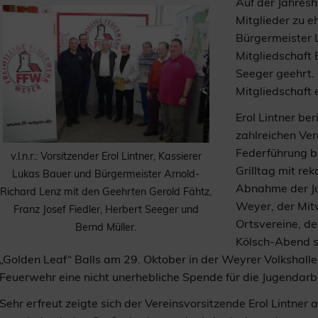
Auf der Jahres
Mitglieder zu e
Bürgermeister L
Mitgliedschaft 
Seeger geehrt. 
Mitgliedschaft e
Erol Lintner b
zahlreichen Ver
Federführung b
v.l.n.r.: Vorsitzender Erol Lintner, Kassierer
Grilltag mit re
Lukas Bauer und Bürgermeister Arnold-
Abnahme der Ju
Richard Lenz mit den Geehrten Gerold Fähtz,
Weyer, der Mit
Franz Josef Fiedler, Herbert Seeger und
Ortsvereine, d
Bernd Müller.
Kölsch-Abend s
„Golden Leaf“ Balls am 29. Oktober in der Weyrer Volkshall
Feuerwehr eine nicht unerhebliche Spende für die Jugendarbe
Sehr erfreut zeigte sich der Vereinsvorsitzende Erol Lintner 