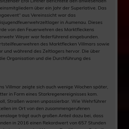
sitzender Erol Lintner berichtete den anwesenden
einsmitgliedern über ein Jahr der Superlative. Das
gaevent“ aus Vereinssicht war das
isjugendfeuerwehrzeltlager in Aumenau. Dieses
de von den Feuerwehren des Marktfleckens
euerwehr Weyer war federführend eingebunden.
tsteilfeuerwehren des Marktflecken Villmars sowie
or und während des Zeltlagers hervor. Die über
die Organisation und die Durchführung des
s Villmar zeigte sich auch wenige Wochen später,
ter in Form eines Starkregenereignisses kam.
 voll, Straßen waren unpassierbar. Wie Wehrführer
stellen im Ort von den zusammengerufenen
slage trägt auch großen Anteil dazu bei, dass
stunden in 2016 einen Rekordwert von 657 Stunden