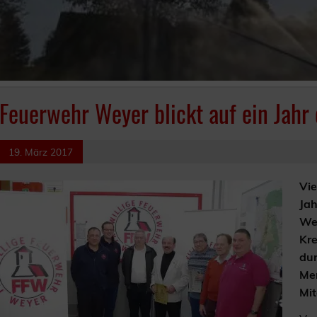
Feuerwehr Weyer blickt auf ein Jahr
19. März 2017
Vie
Jah
Wey
Kre
dur
Men
Mit