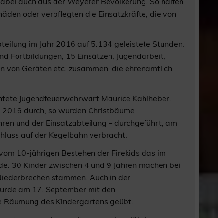
 dabei auch aus der Weyerer Bevölkerung. So halfen
häden oder verpflegten die Einsatzkräfte, die von
eilung im Jahr 2016 auf 5.134 geleistete Stunden.
nd Fortbildungen, 15 Einsätzen, Jugendarbeit,
n von Geräten etc. zusammen, die ehrenamtlich
chtete Jugendfeuerwehrwart Maurice Kahlheber.
hr 2016 durch, so wurden Christbäume
en und der Einsatzabteilung – durchgeführt, am
hluss auf der Kegelbahn verbracht.
om 10-jährigen Bestehen der Firekids das im
de. 30 Kinder zwischen 4 und 9 Jahren machen bei
d Niederbrechen stammen. Auch in der
wurde am 17. September mit den
ie Räumung des Kindergartens geübt.