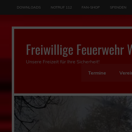
Skip
to
DOWNLOADS
NOTRUF 112
FAN-SHOP
SPENDEN
content
Freiwillige Feuerwehr 
Unsere Freizeit für Ihre Sicherheit!
Termine
Verei