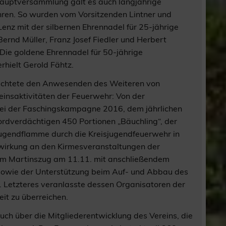
hauptversammlung galt es auch langjährige
hren. So wurden vom Vorsitzenden Lintner und
enz mit der silbernen Ehrennadel für 25-jährige
Bernd Müller, Franz Josef Fiedler und Herbert
Die goldene Ehrennadel für 50-jährige
rhielt Gerold Fähtz.
erichtete den Anwesenden des Weiteren von
einsaktivitäten der Feuerwehr: Von der
ei der Faschingskampagne 2016, dem jährlichen
kordverdächtigen 450 Portionen „Bäuchling“, der
gendflamme durch die Kreisjugendfeuerwehr in
wirkung an den Kirmesveranstaltungen der
em Martinszug am 11.11. mit anschließendem
owie der Unterstützung beim Auf- und Abbau des
e. Letzteres veranlasste dessen Organisatoren der
it zu überreichen.
auch über die Mitgliederentwicklung des Vereins, die