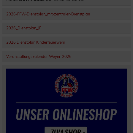
2026-FFW-Dienstplan_mit-zentraler-Dienstplan
2026_Dienstplan_JF
2026 Dienstplan Kinderfeuerwehr
Veranstaltungskalender-Weyer-2026