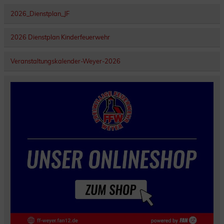
2026_Dienstplan_JF
2026 Dienstplan Kinderfeuerwehr
Veranstaltungskalender-Weyer-2026