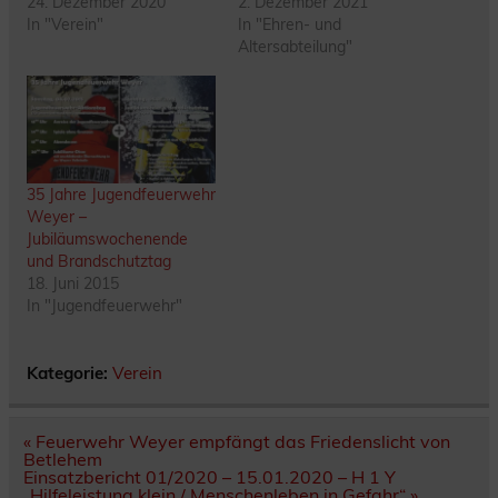
24. Dezember 2020
2. Dezember 2021
In "Verein"
In "Ehren- und
Altersabteilung"
35 Jahre Jugendfeuerwehr
Weyer –
Jubiläumswochenende
und Brandschutztag
18. Juni 2015
In "Jugendfeuerwehr"
Kategorie:
Verein
Beitragsnavigation
« Feuerwehr Weyer empfängt das Friedenslicht von
Betlehem
Einsatzbericht 01/2020 – 15.01.2020 – H 1 Y
„Hilfeleistung klein / Menschenleben in Gefahr“ »