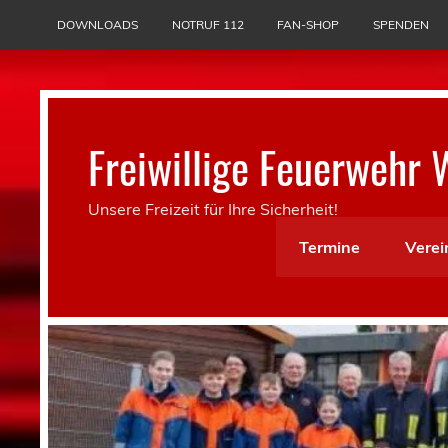
Skip
to
DOWNLOADS
NOTRUF 112
FAN-SHOP
SPENDEN
content
Freiwillige Feuerwehr 
Unsere Freizeit für Ihre Sicherheit!
Termine
Verei