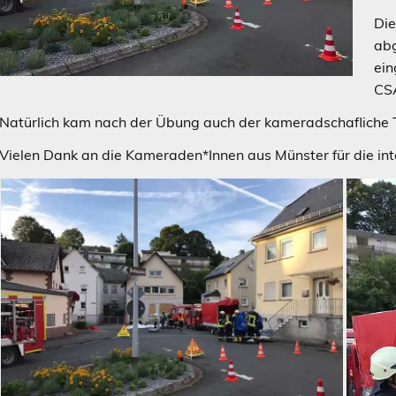
Die
abg
ein
CSA
Natürlich kam nach der Übung auch der kameradschafliche Te
Vielen Dank an die Kameraden*Innen aus Münster für die in