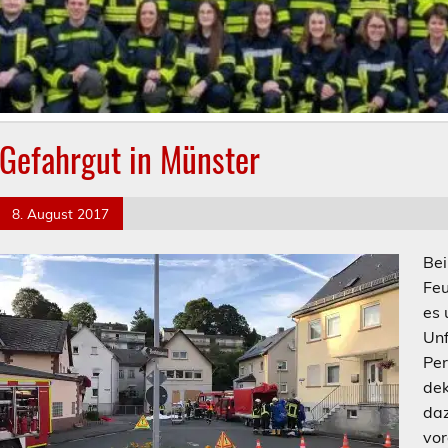
Gefahrgut in Münster
8. August 2017
Bei
Feu
es 
Unf
Per
dek
daz
vor