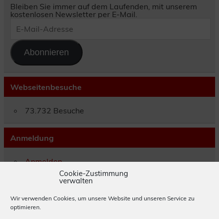
Bleiben Sie immer auf dem Laufenden, mit unserem
kostenlosen Newsletter per E-Mail.
E-
Mail-
Adresse
Abonnieren
Webseitenbesuche
73.732 Besuche
Anmeldung
Anmelden
Eintrags-Feed
Cookie-Zustimmung
verwalten
Kommentar-Feed
WordPress.org
Wir verwenden Cookies, um unsere Website und unseren Service zu
optimieren.