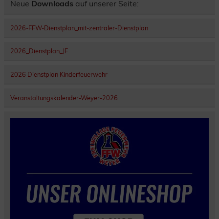
Neue
Downloads
auf unserer Seite:
2026-FFW-Dienstplan_mit-zentraler-Dienstplan
2026_Dienstplan_JF
2026 Dienstplan Kinderfeuerwehr
Veranstaltungskalender-Weyer-2026