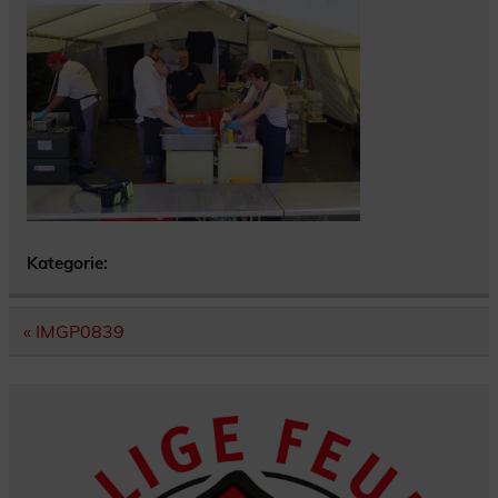
Kategorie:
Beitragsnavigation
« IMGP0839