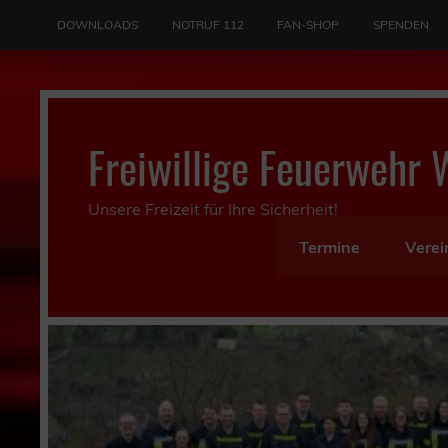
Skip
to
DOWNLOADS
NOTRUF 112
FAN-SHOP
SPENDEN
content
Freiwillige Feuerwehr 
Unsere Freizeit für Ihre Sicherheit!
Termine
Verei