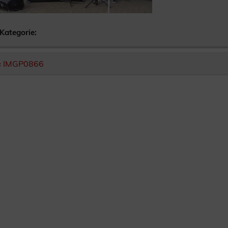
Kategorie:
Beitragsnavigation
« IMGP0866