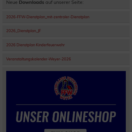
Neue
Downloads
auf unserer Seite:
2026-FFW-Dienstplan_mit-zentraler-Dienstplan
2026_Dienstplan_JF
2026 Dienstplan Kinderfeuerwehr
Veranstaltungskalender-Weyer-2026