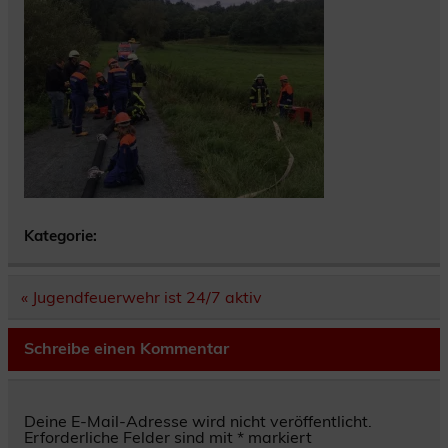
Kategorie:
Beitragsnavigation
« Jugendfeuerwehr ist 24/7 aktiv
Schreibe einen Kommentar
Deine E-Mail-Adresse wird nicht veröffentlicht.
Erforderliche Felder sind mit
*
markiert