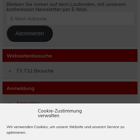
Bleiben Sie immer auf dem Laufenden, mit unserem
kostenlosen Newsletter per E-Mail.
E-
Mail-
Adresse
Abonnieren
Webseitenbesuche
73.732 Besuche
Anmeldung
Anmelden
Eintrags-Feed
Cookie-Zustimmung
verwalten
Kommentar-Feed
WordPress.org
Wir verwenden Cookies, um unsere Website und unseren Service zu
optimieren.