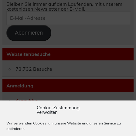
Bleiben Sie immer auf dem Laufenden, mit unserem
kostenlosen Newsletter per E-Mail.
E-
Mail-
Adresse
Abonnieren
Webseitenbesuche
73.732 Besuche
Anmeldung
Anmelden
Eintrags-Feed
Cookie-Zustimmung
verwalten
Kommentar-Feed
WordPress.org
Wir verwenden Cookies, um unsere Website und unseren Service zu
optimieren.