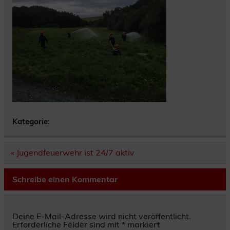
Kategorie:
Beitragsnavigation
« Jugendfeuerwehr ist 24/7 aktiv
Schreibe einen Kommentar
Deine E-Mail-Adresse wird nicht veröffentlicht.
Erforderliche Felder sind mit
*
markiert