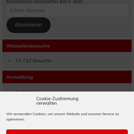
kostenlosen Newsletter per E-Mail.
E-
Mail-
Adresse
Abonnieren
Webseitenbesuche
73.732 Besuche
Anmeldung
Anmelden
Eintrags-Feed
Cookie-Zustimmung
verwalten
Kommentar-Feed
WordPress.org
Wir verwenden Cookies, um unsere Website und unseren Service zu
optimieren.
Impressum