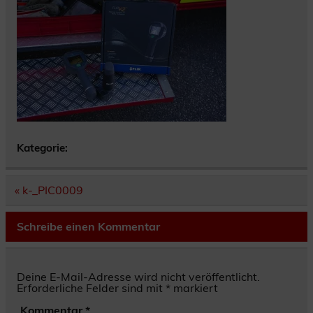
Kategorie:
Beitragsnavigation
« k-_PIC0009
Schreibe einen Kommentar
Deine E-Mail-Adresse wird nicht veröffentlicht.
Erforderliche Felder sind mit
*
markiert
Kommentar
*