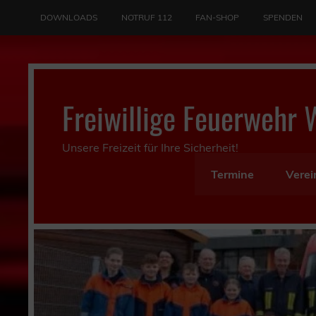
Skip
to
DOWNLOADS
NOTRUF 112
FAN-SHOP
SPENDEN
content
Freiwillige Feuerwehr 
Unsere Freizeit für Ihre Sicherheit!
Termine
Verei