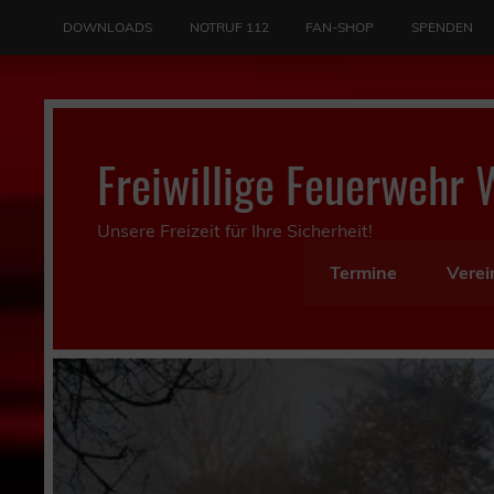
Skip
to
DOWNLOADS
NOTRUF 112
FAN-SHOP
SPENDEN
content
Freiwillige Feuerwehr 
Unsere Freizeit für Ihre Sicherheit!
Termine
Verei