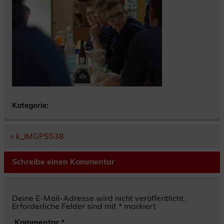
Kategorie:
Beitragsnavigation
« k_IMGP5538
Schreibe einen Kommentar
Deine E-Mail-Adresse wird nicht veröffentlicht.
Erforderliche Felder sind mit
*
markiert
Kommentar
*