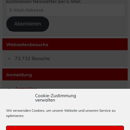
kostenlosen Newsletter per E-Mail.
E-
Mail-
Adresse
Abonnieren
Webseitenbesuche
73.732 Besuche
Anmeldung
Anmelden
Eintrags-Feed
Cookie-Zustimmung
verwalten
Kommentar-Feed
WordPress.org
Wir verwenden Cookies, um unsere Website und unseren Service zu
optimieren.
Impressum