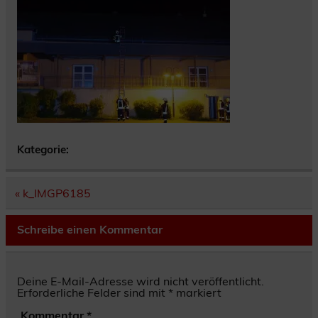
Kategorie:
Beitragsnavigation
« k_IMGP6185
Schreibe einen Kommentar
Deine E-Mail-Adresse wird nicht veröffentlicht.
Erforderliche Felder sind mit
*
markiert
Kommentar
*