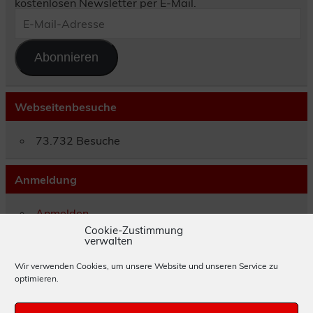
kostenlosen Newsletter per E-Mail.
E-
Mail-
Adresse
Abonnieren
Webseitenbesuche
73.732 Besuche
Anmeldung
Anmelden
Eintrags-Feed
Cookie-Zustimmung
verwalten
Kommentar-Feed
WordPress.org
Wir verwenden Cookies, um unsere Website und unseren Service zu
optimieren.
Impressum