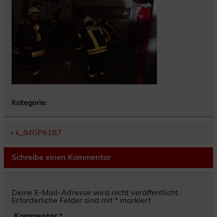
Kategorie:
Beitragsnavigation
« k_IMGP6187
Schreibe einen Kommentar
Deine E-Mail-Adresse wird nicht veröffentlicht.
Erforderliche Felder sind mit
*
markiert
Kommentar
*