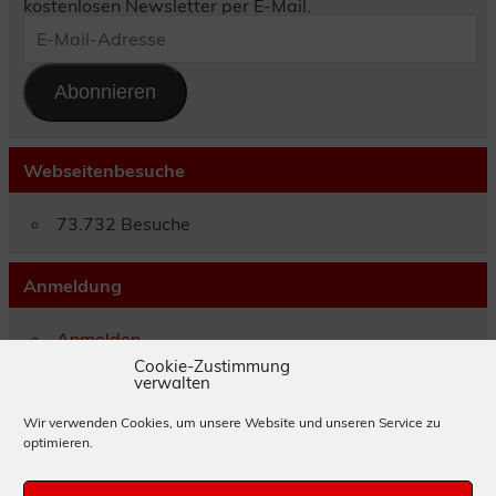
kostenlosen Newsletter per E-Mail.
E-
Mail-
Adresse
Abonnieren
Webseitenbesuche
73.732 Besuche
Anmeldung
Anmelden
Eintrags-Feed
Cookie-Zustimmung
verwalten
Kommentar-Feed
WordPress.org
Wir verwenden Cookies, um unsere Website und unseren Service zu
optimieren.
Impressum