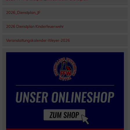
2026_Dienstplan_JF
2026 Dienstplan Kinderfeuerwehr
Veranstaltungskalender-Weyer-2026