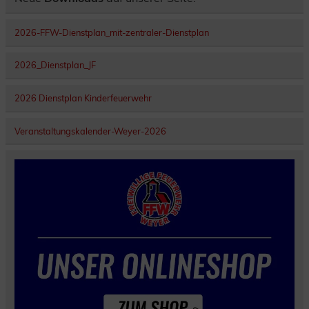
2026-FFW-Dienstplan_mit-zentraler-Dienstplan
2026_Dienstplan_JF
2026 Dienstplan Kinderfeuerwehr
Veranstaltungskalender-Weyer-2026