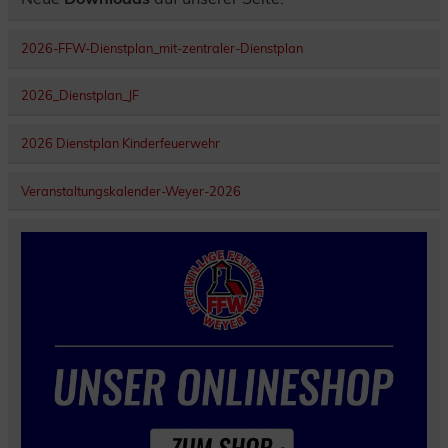
2026-FFW-Dienstplan_mit-zentraler-Dienstplan
2026_Dienstplan_JF
2026 Dienstplan Kinderfeuerwehr
Veranstaltungskalender-Weyer-2026