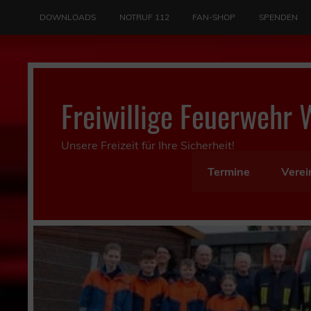
Skip
to
DOWNLOADS
NOTRUF 112
FAN-SHOP
SPENDEN
content
Freiwillige Feuerwehr 
Unsere Freizeit für Ihre Sicherheit!
Termine
Verei