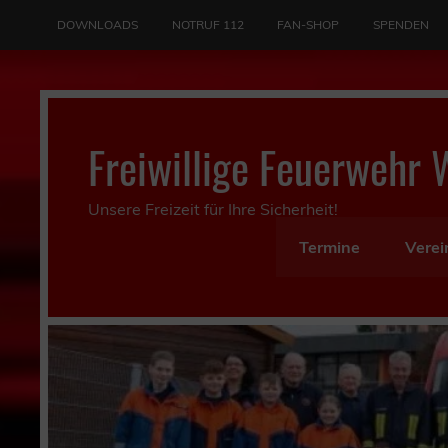
Skip
to
DOWNLOADS
NOTRUF 112
FAN-SHOP
SPENDEN
content
Freiwillige Feuerwehr 
Unsere Freizeit für Ihre Sicherheit!
Termine
Verei