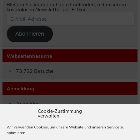
Bleiben Sie immer auf dem Laufenden, mit unserem
kostenlosen Newsletter per E-Mail.
E-
Mail-
Adresse
Abonnieren
Webseitenbesuche
73.732 Besuche
Anmeldung
Anmelden
Eintrags-Feed
Cookie-Zustimmung
verwalten
Kommentar-Feed
WordPress.org
Wir verwenden Cookies, um unsere Website und unseren Service zu
optimieren.