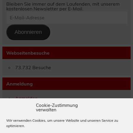
Bleiben Sie immer auf dem Laufenden, mit unserem
kostenlosen Newsletter per E-Mail.
E-
Mail-
Adresse
Abonnieren
Webseitenbesuche
73.732 Besuche
Anmeldung
Anmelden
Eintrags-Feed
Cookie-Zustimmung
verwalten
Kommentar-Feed
WordPress.org
Wir verwenden Cookies, um unsere Website und unseren Service zu
optimieren.