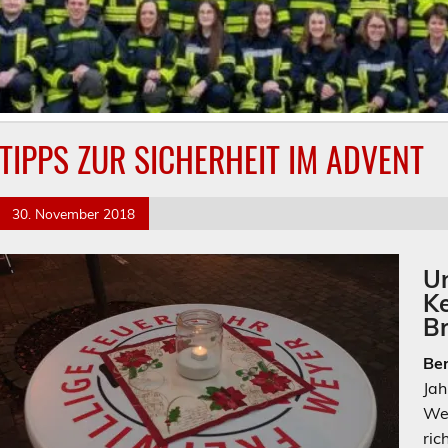
TIPPS ZUR SICHERHEIT IM ADVENT
30. November 2018
U
Ke
B
Ber
Jah
Wen
ric