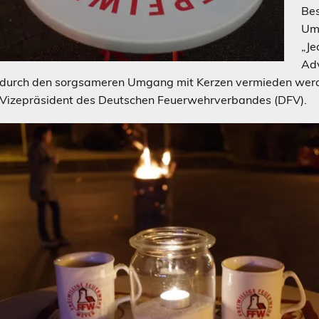
Bes
Ums
„Je
Adv
durch den sorgsameren Umgang mit Kerzen vermieden werde
Vizepräsident des Deutschen Feuerwehrverbandes (DFV).