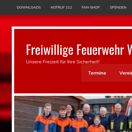
Skip
to
DOWNLOADS
NOTRUF 112
FAN-SHOP
SPENDEN
content
Freiwillige Feuerwehr 
Unsere Freizeit für Ihre Sicherheit!
Termine
Verei