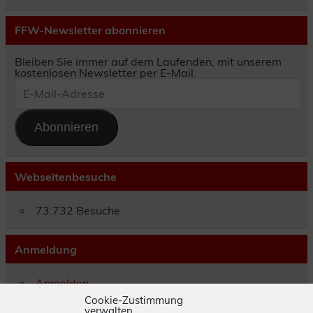
FFW-Newsletter abonnieren
Bleiben Sie immer auf dem Laufenden, mit unserem
kostenlosen Newsletter per E-Mail.
E-
Mail-
Adresse
Abonnieren
Webseitenbesuche
73.732 Besuche
Anmeldung
Anmelden
Eintrags-Feed
Cookie-Zustimmung
verwalten