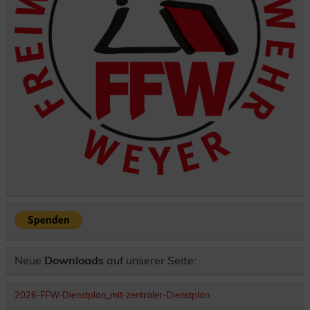
Neue
Downloads
auf unserer Seite:
2026-FFW-Dienstplan_mit-zentraler-Dienstplan