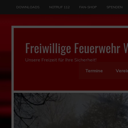
Skip
to
DOWNLOADS
NOTRUF 112
FAN-SHOP
SPENDEN
content
Freiwillige Feuerwehr 
Unsere Freizeit für Ihre Sicherheit!
Termine
Verei