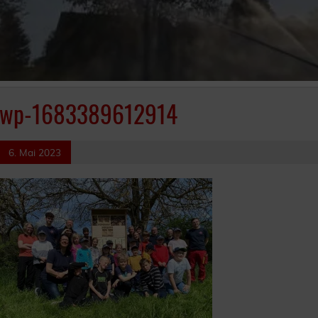
wp-1683389612914
6. Mai 2023