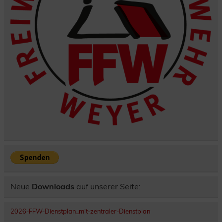
Neue
Downloads
auf unserer Seite:
2026-FFW-Dienstplan_mit-zentraler-Dienstplan