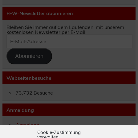
FFW-Newsletter abonnieren
Bleiben Sie immer auf dem Laufenden, mit unserem
kostenlosen Newsletter per E-Mail.
E-
Mail-
Adresse
Abonnieren
Webseitenbesuche
73.732 Besuche
Anmeldung
Anmelden
Eintrags-Feed
Cookie-Zustimmung
verwalten