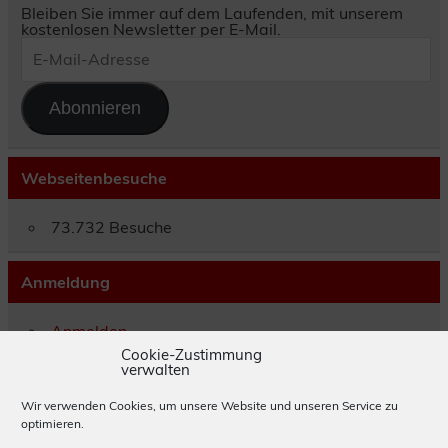
Bleiben Sie immer auf dem Laufenden, mit unserem
kostenlosen Newsletter per E-Mail.
E-
Mail-
Adresse
Abonnieren
Webseitenbesuche
73.732 Besuche
Anmeldung
Anmelden
Eintrags-Feed
Cookie-Zustimmung
verwalten
Kommentar-Feed
WordPress.org
Wir verwenden Cookies, um unsere Website und unseren Service zu
optimieren.